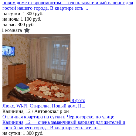
новом доме с евроремонтом — очень заманчивый вариант для
гостей нашего города. В квартире есть ...
на сутки:
1 300 руб.
на ночь:
1 100 руб.
на час:
300 руб.
1 комната
8 фото
Люкс, Wi-Fi, Стиралка, Новый дом, Н...
Калинина, 12 / Автовокзал р-он
Отличная квартира на сутки в Черногорске, по улице
Калинина, 12 — очень заманчивый вариант для жителей и
гостей нашего города. В квартире есть все, чт...
на сутки:
1 300 руб.