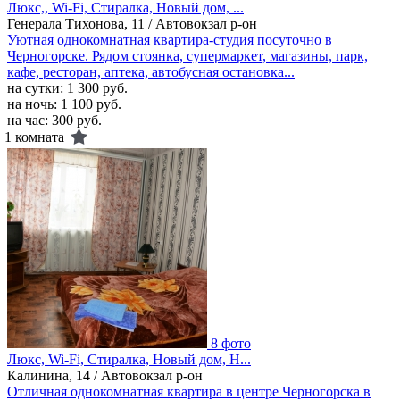
Люкс,, Wi-Fi, Стиралка, Новый дом, ...
Генерала Тихонова, 11 / Автовокзал р-он
Уютная однокомнатная квартира-студия посуточно в
Черногорске. Рядом стоянка, супермаркет, магазины, парк,
кафе, ресторан, аптека, автобусная остановка...
на сутки:
1 300 руб.
на ночь:
1 100 руб.
на час:
300 руб.
1 комната
8 фото
Люкс, Wi-Fi, Стиралка, Новый дом, Н...
Калинина, 14 / Автовокзал р-он
Отличная однокомнатная квартира в центре Черногорска в