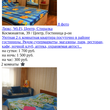
8 фото
Люкс, Wi-Fi, Центр, Стиралка
Космонавтов, 39 / Центр, Гостиница р-он
Уютная 2-х комнатная квартира посуточно в районе
гостиницы. Рядом супермаркеты, магазины, парк, ресторан,
кафе, ночной клуб, аптека, охраняемая автост...
на сутки:
1 700 руб.
на ночь:
1 500 руб.
на час:
300 руб.
2 комнаты