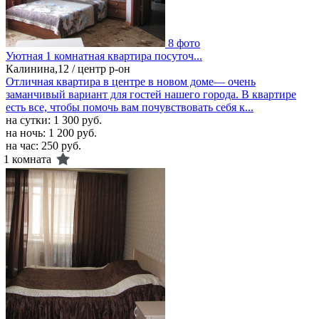
8 фото
Уютная 1 комнатная квартира посуточ...
Калинина,12 / центр р-он
Отличная квартира в центре в новом доме— очень
заманчивый вариант для гостей нашего города. В квартире
есть все, чтобы помочь вам почувствовать себя к...
на сутки:
1 300 руб.
на ночь:
1 200 руб.
на час:
250 руб.
1 комната