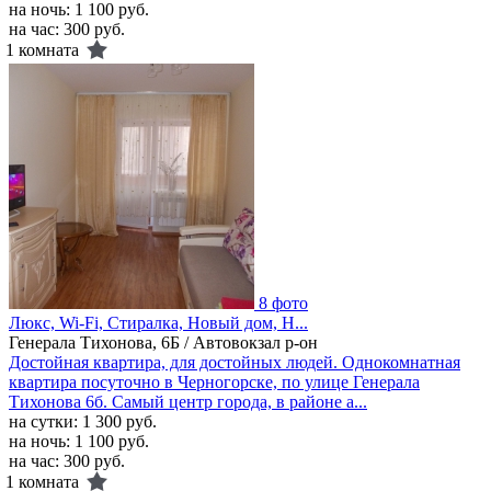
на ночь:
1 100 руб.
на час:
300 руб.
1 комната
8 фото
Люкс, Wi-Fi, Стиралка, Новый дом, Н...
Генерала Тихонова, 6Б / Автовокзал р-он
Достойная квартира, для достойных людей. Однокомнатная
квартира посуточно в Черногорске, по улице Генерала
Тихонова 6б. Самый центр города, в районе а...
на сутки:
1 300 руб.
на ночь:
1 100 руб.
на час:
300 руб.
1 комната