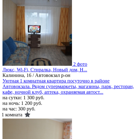
2 фото
Люкс, Wi-Fi, Стиралка, Новый дом, Н...
Калинина, 16 / Автовокзал р-он
Уютная 1 комнатная квартира посуточно в районе
Автовокзала. Рядом супермаркеты, магазины, парк, ресторан,
кафе, ночной клуб, аптека, охраняемая автост...
на сутки:
1 300 руб.
на ночь:
1 200 руб.
на час:
300 руб.
1 комната