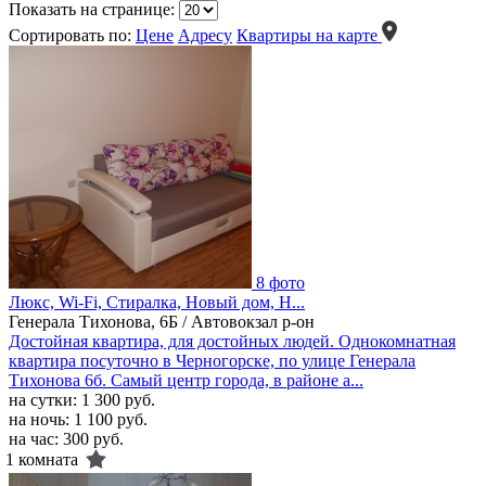
Показать на странице:
Сортировать по:
Цене
Адресу
Квартиры на карте
8 фото
Люкс, Wi-Fi, Стиралка, Новый дом, Н...
Генерала Тихонова, 6Б / Автовокзал р-он
Достойная квартира, для достойных людей. Однокомнатная
квартира посуточно в Черногорске, по улице Генерала
Тихонова 6б. Самый центр города, в районе а...
на сутки:
1 300 руб.
на ночь:
1 100 руб.
на час:
300 руб.
1 комната